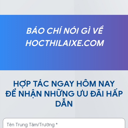
BÁO CHÍ NÓI GÌ VỀ
HOCTHILAIXE.COM
HỢP TÁC NGAY HÔM NAY
ĐỂ NHẬN NHỮNG ƯU ĐÃI HẤP
DẪN